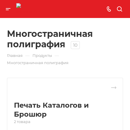
Многостраничная
полиграфия
10
—
—
Главная
Продукты
Многостраничная полиграфия
Печать Каталогов и
Брошюр
2 товара