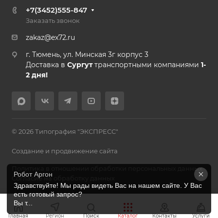
+7(3452)555-847
Заказать звонок
zakaz@ex72.ru
г. Тюмень, ул. Минская 3г корпус 3
Доставка в
Сургут
транспортными компаниями
1-
2 дня!
© 2026 Типография "ЭКСПРЕСС"
Создание и продвижение сайта
Политика в отношении обработки персональных данных
Робот Аргон
Согласие на обработку данных
Здравствуйте! Мы рады видеть Вас на нашем сайте. У Вас 
есть готовый запрос?

Вы т...
Главная
Регион
Поиск
Каталог
Контакты
Услуги