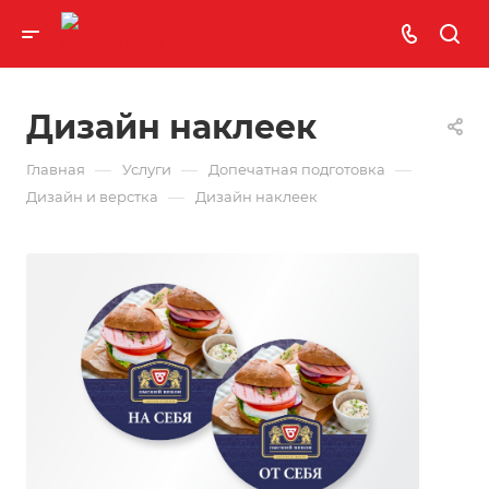
Дизайн наклеек
—
—
—
Главная
Услуги
Допечатная подготовка
—
Дизайн и верстка
Дизайн наклеек