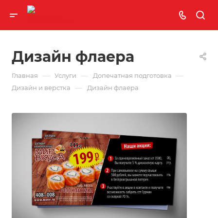
Дизайн флаера
—
—
—
Главная
Услуги
Допечатная подготовка
—
Дизайн и верстка
Дизайн флаера